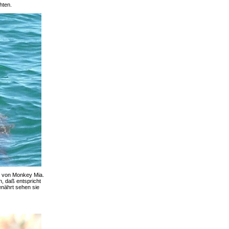
hten.
n von Monkey Mia.
, daß entspricht
enährt sehen sie