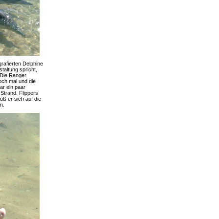
grafierten Delphine
taltung spricht,
 Die Ranger
och mal und die
r ein paar
Strand. Flippers
ß er sich auf die
n.