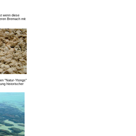
bst wenn diese
nseren Bremach mit
den "Natur-Ytongs"
ung historischer