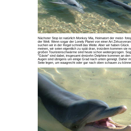
Nächster Stop ist natürlich Monkey Mia, Heimatort der meist- foto
der Welt. Wenn sogar der Lonely Planet von einer Art Zirkusverans
suchen wir in der Regel schnell das Weite. Aber wir haben Glück.
meinen, wir seien eigentlich zu spät dran, trotzdem kommen sie n
großen Touristenschwärme sind heute schon weitergezogen. Soga
"Gäste" sind dabei, insgesamt dreizehn Delphine kommen an den 
Augen sind übrigens um einige Grad nach unten geneigt. Daher mu
Seite legen, um waagrecht oder gar nach oben schauen zu könne