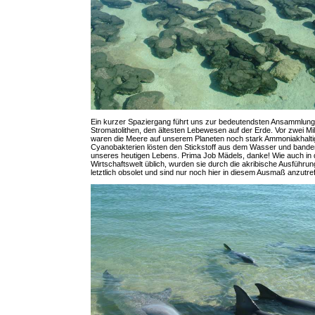
Ein kurzer Spaziergang führt uns zur bedeutendsten Ansammlun
Stromatolithen, den ältesten Lebewesen auf der Erde. Vor zwei Mi
waren die Meere auf unserem Planeten noch stark Ammoniakhalti
Cyanobakterien lösten den Stickstoff aus dem Wasser und banden
unseres heutigen Lebens. Prima Job Mädels, danke! Wie auch in 
Wirtschaftswelt üblich, wurden sie durch die akribische Ausführung
letztlich obsolet und sind nur noch hier in diesem Ausmaß anzutref