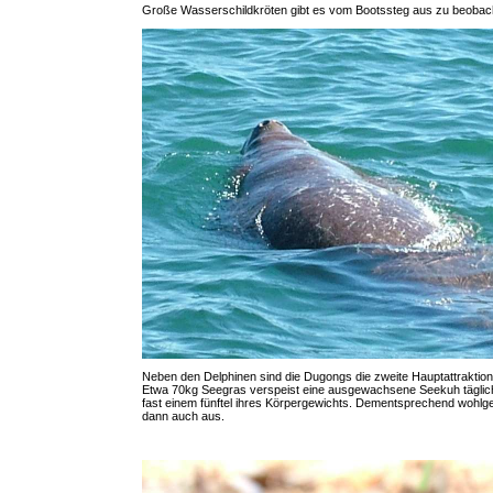
Große Wasserschildkröten gibt es vom Bootssteg aus zu beobac
Neben den Delphinen sind die Dugongs die zweite Hauptattraktio
Etwa 70kg Seegras verspeist eine ausgewachsene Seekuh täglich
fast einem fünftel ihres Körpergewichts. Dementsprechend wohlg
dann auch aus.