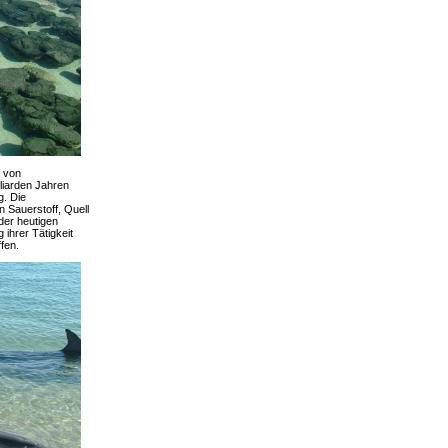
g von
lliarden Jahren
g. Die
 Sauerstoff, Quell
der heutigen
 ihrer Tätigkeit
fen.